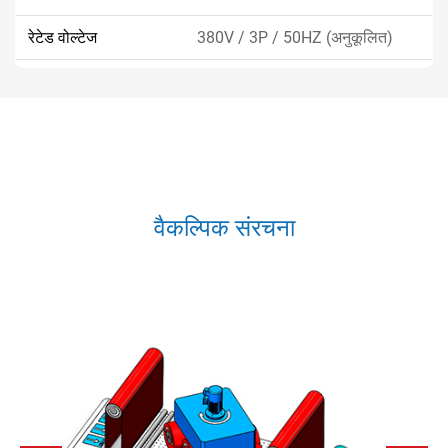
रेटेड वोल्टेज
380V / 3P / 50HZ (अनुकूलित)
ऑपरेटिंग दबाव
0.6-0.8 एमपीए
ब्रश पैटर्न
स्नोफ्लेक ब्रश फिनिश, स्नोफ्लेक लघु
ब्रश फिनिश
वैकल्पिक संरचना