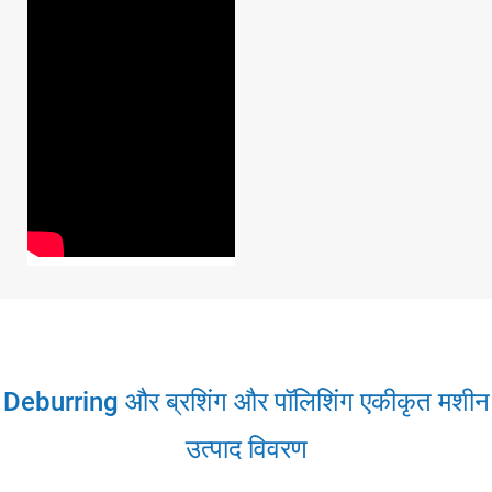
XDP-1000RPR सटीक deburring मशीन
अधिक पढ़ें
Deburring और ब्रशिंग और पॉलिशिंग एकीकृत मशीन
उत्पाद विवरण