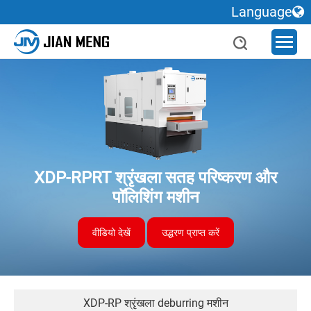
Language
XDP-RPRT श्रृंखला सतह परिष्करण और
पॉलिशिंग मशीन
वीडियो देखें
उद्धरण प्राप्त करें
XDP-RP श्रृंखला deburring मशीन