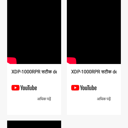
XDP-WDC श्रृंखला गीला धूल कलेक्टर
XDP-SD मैनुअल deburring मशीन
XDP-1308D श्रृंखला Deburring मशीन
XDP-1000RPR सटीक deburring मशीन
XDP-1000RPR सटीक deburri
अधिक पढ़ें
अधिक पढ़ें