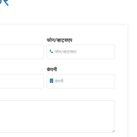
ें
फोन/व्हाट्सएप
कंपनी