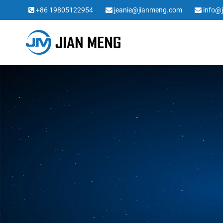
+86 19805122954
jeanie@jianmeng.com
info@