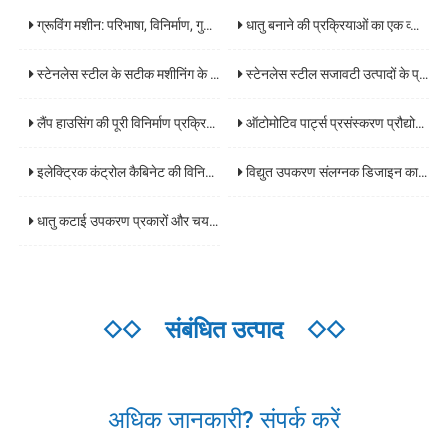
ग्रूविंग मशीन: परिभाषा, विनिर्माण, गुण और औद्योगिक अनुप्रयोग
धातु बनाने की प्रक्रियाओं का एक व्यापक विश्लेषण: कोर प्रौद्योगिकियां और अनुप्रयोग परिदृश्य
स्टेनलेस स्टील के सटीक मशीनिंग के मुख्य प्रौद्योगिकियों और उद्योग अनुप्रयोगों का एक व्यापक विश्लेषण
स्टेनलेस स्टील सजावटी उत्पादों के प्रसंस्करण की पूरी प्रक्रिया का विश्लेषण और कोर प्रौद्योगिकियों के प्रमुख बिंदुओं
लैंप हाउसिंग की पूरी विनिर्माण प्रक्रिया का एक व्यापक विश्लेषण: सामग्री से तैयार उत्पादों तक मुख्य प्रौद्योगिकियां
ऑटोमोटिव पार्ट्स प्रसंस्करण प्रौद्योगिकी का व्यापक विश्लेषण: रिक्तियों से तैयार उत्पादों तक मुख्य प्रौद्योगिकियां
इलेक्ट्रिक कंट्रोल कैबिनेट की विनिर्माण प्रक्रिया की विस्तृत व्याख्या: डिजाइन से डिलीवरी तक एक व्यापक गाइड
विद्युत उपकरण संलग्नक डिजाइन का व्यापक विश्लेषण: सामग्री चयन मानदंड, सुरक्षा स्तर, और अनुप्रयोग परिदृश्य दिशानिर्देश
धातु कटाई उपकरण प्रकारों और चयन गाइड का विश्लेषण: प्रसंस्करण दक्षता में सुधार करने की कुंजी
◇◇
संबंधित उत्पाद
◇◇
अधिक जानकारी? संपर्क करें