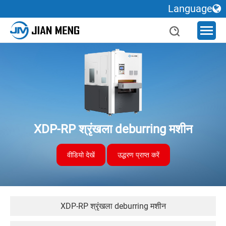
Language
XDP-RP श्रृंखला deburring मशीन
वीडियो देखें
उद्धरण प्राप्त करें
XDP-RP श्रृंखला deburring मशीन