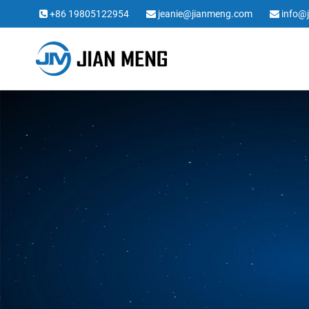
+86 19805122954
jeanie@jianmeng.com
info@