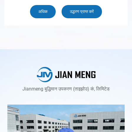
अधिक
उद्धरण प्राप्त करें
Jianmeng बुद्धिमान उपकरण (ताइझोउ) कं, लिमिटेड