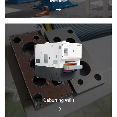
मशीन बनाना
Deburring मशीन