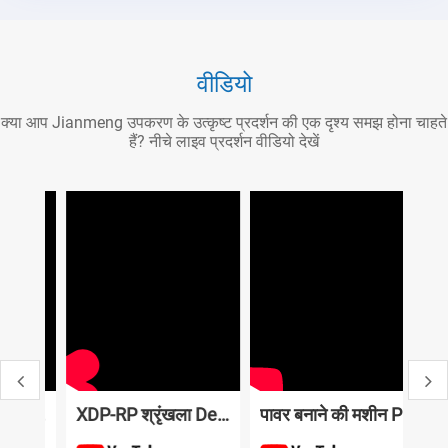
वीडियो
क्या आप Jianmeng उपकरण के उत्कृष्ट प्रदर्शन की एक दृश्य समझ होना चाहते
हैं? नीचे लाइव प्रदर्शन वीडियो देखें
XDP-RP श्रृंखला Deburring मशीन
XDP-RP श्रृंखला Deburring मशीन
पावर बनाने की मशीन PF665