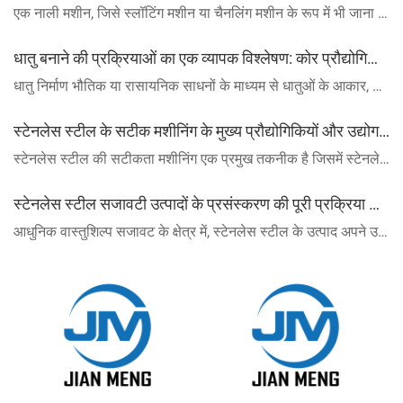
एक नाली मशीन, जिसे स्लॉटिंग मशीन या चैनलिंग मशीन के रूप में भी जाना जाता है, एक उच्च परिशुद्धता वाला धातु प्रसंस्करण उपकरण है जिसे वर्कपीस की सतह या इसका व्यापक रूप से धातु ...
धातु बनाने की प्रक्रियाओं का एक व्यापक विश्लेषण: कोर प्रौद्योगिकियां और अनुप्रयोग परिदृश्य
धातु निर्माण भौतिक या रासायनिक साधनों के माध्यम से धातुओं के आकार, आकार और गुणों को बदलकर भागों या उत्पादों के निर्माण के लिए एक प्रमुख तकनीक है।इसका व्यापक रूप से ऑटोमोट&#...
स्टेनलेस स्टील के सटीक मशीनिंग के मुख्य प्रौद्योगिकियों और उद्योग अनुप्रयोगों का एक व्यापक विश्लेषण
स्टेनलेस स्टील की सटीकता मशीनिंग एक प्रमुख तकनीक है जिसमें स्टेनलेस स्टील सामग्री की गहराई में प्रसंस्करण शामिल है - उनकी आयामी सटीकता, सतह खत्म और व्यापक प्रदर्शन में स...
स्टेनलेस स्टील सजावटी उत्पादों के प्रसंस्करण की पूरी प्रक्रिया का विश्लेषण और कोर प्रौद्योगिकियों के प्रमुख बिंदुओं
आधुनिक वास्तुशिल्प सजावट के क्षेत्र में, स्टेनलेस स्टील के उत्पाद अपने उत्कृष्ट संक्षारण प्रतिरोध और सजावटी प्रभावों के कारण सीढ़ी हैंडरेल, स्क्रीन विभाजन और दरवाजे औ...