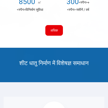
8500
300
㎡
<स्पैन>+
<स्पैन>विनिर्माण सुविधा
<स्पैन> मशीनें / वर्ष
अधिक
शीट धातु निर्माण में विशेषज्ञ समाधान