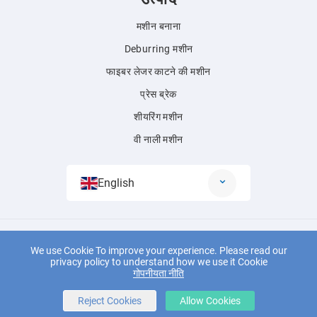
मशीन बनाना
Deburring मशीन
फाइबर लेजर काटने की मशीन
प्रेस ब्रेक
शीयरिंग मशीन
वी नाली मशीन
English
© 2018 Jianmeng बुद्धिमान उपकरण (ताइझोउ) कं, लिमिटेड सभी अधिकार सुरक्षित।
We use Cookie To improve your experience. Please read our
Powered by
Wangke
privacy policy to understand how we use it Cookie
साइटमैप
आरएसएस
एक्सएमएल
गोपनीयता नीति
गोपनीयता नीति
Reject Cookies
Allow Cookies
लिंक：