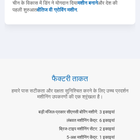
चीन के विकास में डिंग ने योगदान दिया
मशीन बनाने
और देश की
पहली शुरुआत
क्षैतिज वी ग्रोविंग मशीन
.
फैक्टरी ताकत
डेलम के साथ सहयोग से, डिंग की टीम ने पहले चीनी विकसित और
उत्पादित किया
विद्युत-हाइड्रोलिक प्रेस ब्रेक
.
हमारे पास सटीकता और दक्षता सुनिश्चित करने के लिए उच्च प्रदर्शन
मशीनिंग उपकरणों की एक श्रृंखला है।
बड़ी मंजिल-प्रकार सीएनसी बोरिंग मशीनें:
3 इकाइयां
लंबवत मशीनिंग केंद्र:
6 इकाइयां
ब्रिज-टाइप मशीनिंग सेंटर:
2 इकाइयां
5-अक्ष मशीनिंग केंद्र:
1 इकाइयां