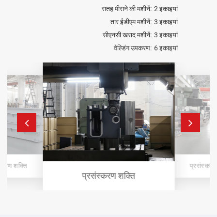
सतह पीसने की मशीनें:
2 इकाइयां
चीन ने पहले विकसित और उत्पादित किया
ऊर्ध्वाधर वी grooving
तार ईडीएम मशीनें:
3 इकाइयां
मशीन
.
सीएनसी खराद मशीनें:
3 इकाइयां
वेल्डिंग उपकरण:
6 इकाइयां
डिंग जून को तकनीकी प्रबंधक से बिक्री के बाद प्रबंधक और
बिक्री के उपाध्यक्ष जनरल प्रबंधक के रूप में पदोन्नत किया गया
था।
स्करण शक्ति
प्रसंस्करण
प्रसंस्करण शक्ति