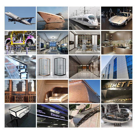
सर्वो पंप-नियंत्रित प्रेस ब्रेक।
धातु के दरवाजे
दरवाजा फ्रेम रेखांक
छत शिल्पकारी
प्रदर्शन प्रोप्स
प्रदर्शन प्रोप्स
विज्ञापन संकेत
ग्राहकों की जरूरतों का जवाब देते हुए, JIAN MENG ने पर्यावरण
धातु बाहरी दीवार
धातु के आकार की संरचना
के अनुकूल उत्पादन शुरू किया
डीबर्रिंग मशीनें
उच्च शक्ति लेजर
अनुप्रयोगों के लिए