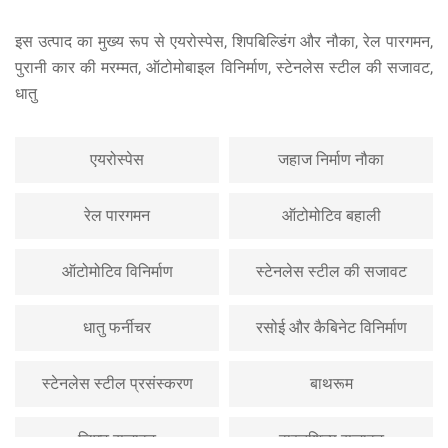
इस उत्पाद का मुख्य रूप से एयरोस्पेस, शिपबिल्डिंग और नौका, रेल पारगमन,
पुरानी कार की मरम्मत, ऑटोमोबाइल विनिर्माण, स्टेनलेस स्टील की सजावट,
धातु
JIAN MENG के सह-संस्थापक सु गांग (तब तकनीकी निदेशक) ने
टीम का नेतृत्व किया JIAN MENG के पहले विकसित और उत्पादन
करने के लिए
चार तरफ वी ग्रोविंग मशीन
एयरोस्पेस
जहाज निर्माण नौका
उन्होंने भी विभिन्न
मशीन उपकरण बनाने
, डकबिल, स्टील सिकुड़ने
और स्टील खिंचाव उपकरण सहित।
रेल पारगमन
ऑटोमोटिव बहाली
ऑटोमोटिव विनिर्माण
स्टेनलेस स्टील की सजावट
धातु फर्नीचर
रसोई और कैबिनेट विनिर्माण
स्टेनलेस स्टील प्रसंस्करण
बाथरूम
श्री डिंग ने ताइज़ौ में उत्पादन आधार स्थापित करने के लिए टीम का
नेतृत्व किया, स्थापना को चिह्नित किया
Jianmeng बुद्धिमान
उपकरण कंपनी, Ltd.
(theवर्तमान कंपनी)इसी साल कंपनी ने
डुअल
लिफ्ट सजावट
वास्तुशिल्प सजावट