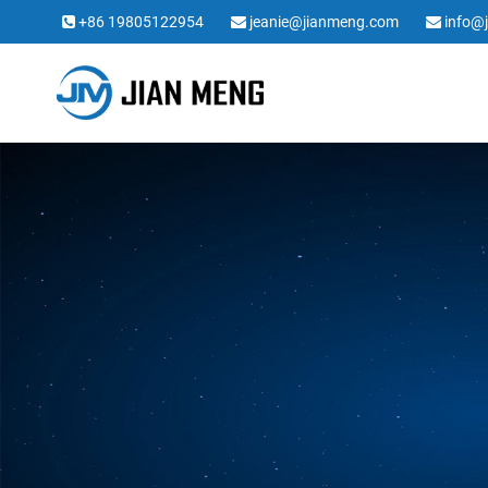
+86 19805122954
jeanie@jianmeng.com
info@