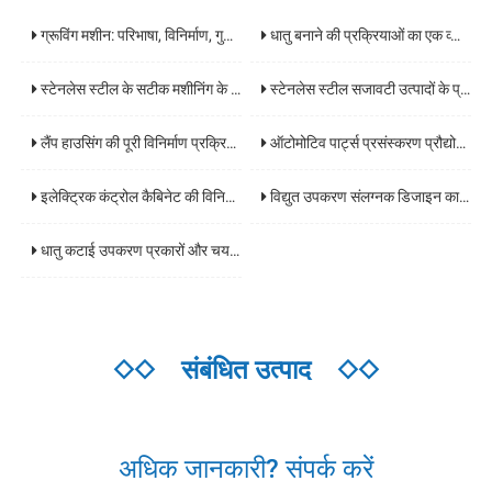
ग्रूविंग मशीन: परिभाषा, विनिर्माण, गुण और औद्योगिक अनुप्रयोग
धातु बनाने की प्रक्रियाओं का एक व्यापक विश्लेषण: कोर प्रौद्योगिकियां और अनुप्रयोग परिदृश्य
स्टेनलेस स्टील के सटीक मशीनिंग के मुख्य प्रौद्योगिकियों और उद्योग अनुप्रयोगों का एक व्यापक विश्लेषण
स्टेनलेस स्टील सजावटी उत्पादों के प्रसंस्करण की पूरी प्रक्रिया का विश्लेषण और कोर प्रौद्योगिकियों के प्रमुख बिंदुओं
लैंप हाउसिंग की पूरी विनिर्माण प्रक्रिया का एक व्यापक विश्लेषण: सामग्री से तैयार उत्पादों तक मुख्य प्रौद्योगिकियां
ऑटोमोटिव पार्ट्स प्रसंस्करण प्रौद्योगिकी का व्यापक विश्लेषण: रिक्तियों से तैयार उत्पादों तक मुख्य प्रौद्योगिकियां
इलेक्ट्रिक कंट्रोल कैबिनेट की विनिर्माण प्रक्रिया की विस्तृत व्याख्या: डिजाइन से डिलीवरी तक एक व्यापक गाइड
विद्युत उपकरण संलग्नक डिजाइन का व्यापक विश्लेषण: सामग्री चयन मानदंड, सुरक्षा स्तर, और अनुप्रयोग परिदृश्य दिशानिर्देश
धातु कटाई उपकरण प्रकारों और चयन गाइड का विश्लेषण: प्रसंस्करण दक्षता में सुधार करने की कुंजी
◇◇
संबंधित उत्पाद
◇◇
अधिक जानकारी? संपर्क करें