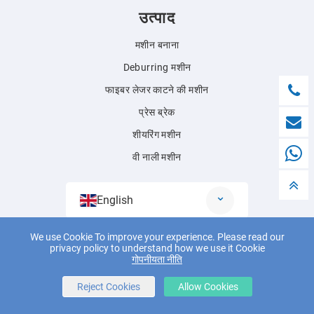
उत्पाद
मशीन बनाना
Deburring मशीन
फाइबर लेजर काटने की मशीन
प्रेस ब्रेक
शीयरिंग मशीन
वी नाली मशीन
English
We use Cookie To improve your experience. Please read our
privacy policy to understand how we use it Cookie
© 2018 Jianmeng बुद्धिमान उपकरण (ताइझोउ) कं, लिमिटेड सभी अधिकार सुरक्षित।
गोपनीयता नीति
Powered by
Wangke
साइटमैप
आरएसएस
एक्सएमएल
गोपनीयता नीति
Reject Cookies
Allow Cookies