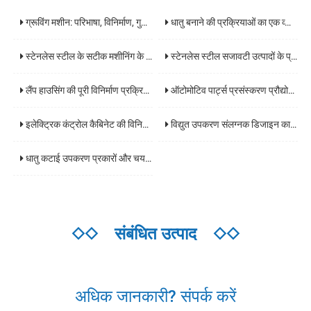
ग्रूविंग मशीन: परिभाषा, विनिर्माण, गुण और औद्योगिक अनुप्रयोग
धातु बनाने की प्रक्रियाओं का एक व्यापक विश्लेषण: कोर प्रौद्योगिकियां और अनुप्रयोग परिदृश्य
स्टेनलेस स्टील के सटीक मशीनिंग के मुख्य प्रौद्योगिकियों और उद्योग अनुप्रयोगों का एक व्यापक विश्लेषण
स्टेनलेस स्टील सजावटी उत्पादों के प्रसंस्करण की पूरी प्रक्रिया का विश्लेषण और कोर प्रौद्योगिकियों के प्रमुख बिंदुओं
लैंप हाउसिंग की पूरी विनिर्माण प्रक्रिया का एक व्यापक विश्लेषण: सामग्री से तैयार उत्पादों तक मुख्य प्रौद्योगिकियां
ऑटोमोटिव पार्ट्स प्रसंस्करण प्रौद्योगिकी का व्यापक विश्लेषण: रिक्तियों से तैयार उत्पादों तक मुख्य प्रौद्योगिकियां
इलेक्ट्रिक कंट्रोल कैबिनेट की विनिर्माण प्रक्रिया की विस्तृत व्याख्या: डिजाइन से डिलीवरी तक एक व्यापक गाइड
विद्युत उपकरण संलग्नक डिजाइन का व्यापक विश्लेषण: सामग्री चयन मानदंड, सुरक्षा स्तर, और अनुप्रयोग परिदृश्य दिशानिर्देश
धातु कटाई उपकरण प्रकारों और चयन गाइड का विश्लेषण: प्रसंस्करण दक्षता में सुधार करने की कुंजी
◇◇
संबंधित उत्पाद
◇◇
अधिक जानकारी? संपर्क करें