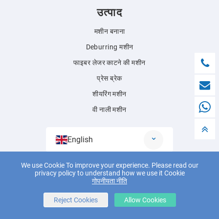
उत्पाद
मशीन बनाना
Deburring मशीन
फाइबर लेजर काटने की मशीन
प्रेस ब्रेक
शीयरिंग मशीन
वी नाली मशीन
English
We use Cookie To improve your experience. Please read our
privacy policy to understand how we use it Cookie
© 2018 Jianmeng बुद्धिमान उपकरण (ताइझोउ) कं, लिमिटेड सभी अधिकार सुरक्षित।
गोपनीयता नीति
Powered by
Wangke
साइटमैप
आरएसएस
एक्सएमएल
गोपनीयता नीति
Reject Cookies
Allow Cookies