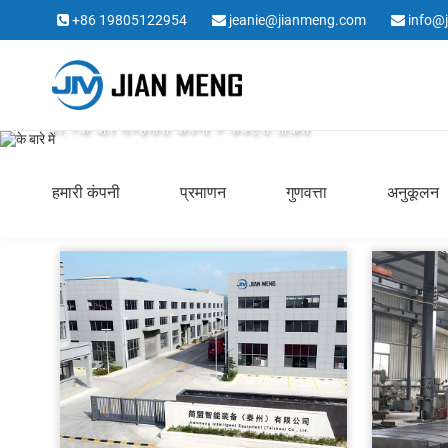
+86 19805122954
jeanie@jianmeng.com
info@
के बारे में
घर
>
के बारे में
>
हमारी कंपनी
> फैक्टरी ताकत
हमारी कंपनी
प्रमाणन
गुणवत्ता
अनुकूलन