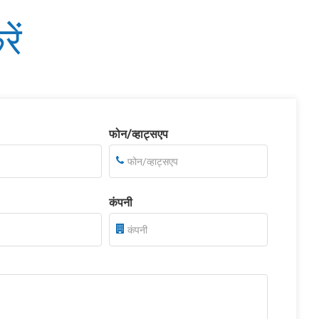
ें
फोन/व्हाट्सएप
कंपनी