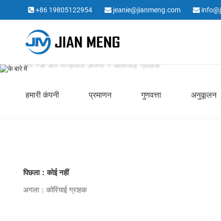
+86 19805122954
jeanie@jianmeng.com
info@
के बारे में
घर
>
के बारे में
>
हमारी कंपनी
> कोरियाई ग्राहक
हमारी कंपनी
प्रमाणन
गुणवत्ता
अनुकूलन
पिछला：कोई नहीं
अगला：कोरियाई ग्राहक